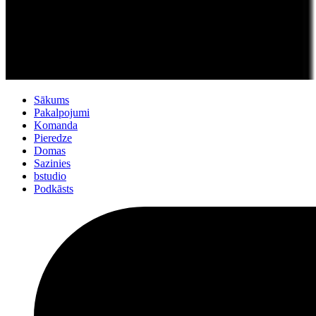
Sākums
Pakalpojumi
Komanda
Pieredze
Domas
Sazinies
bstudio
Podkāsts