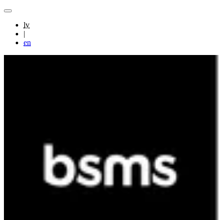
lv
|
en