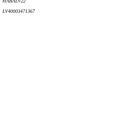
HABALV22
LV40003471367