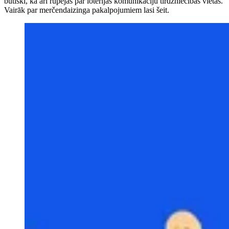
būtiski, kā arī rūpējas par loterijas komunikāciju tirdzniecības vietās.
Vairāk par merčendaizinga pakalpojumiem lasi šeit.