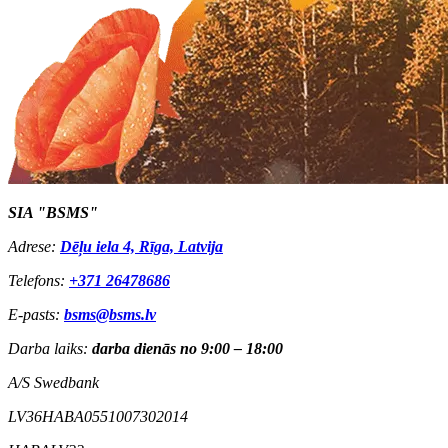
SIA "BSMS"
Adrese:
Dēļu iela 4, Rīga, Latvija
Telefons:
+371 26478686
E-pasts:
bsms@bsms.lv
Darba laiks:
darba dienās no 9:00 – 18:00
A/S Swedbank
LV36HABA0551007302014