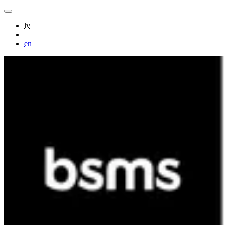
lv
|
en