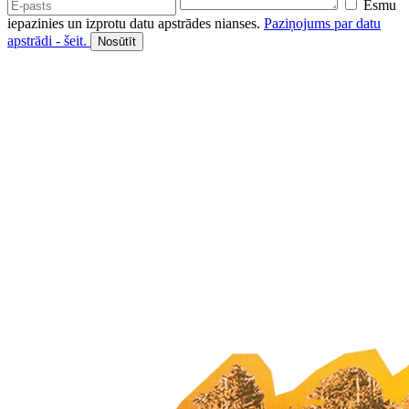
Esmu
iepazinies un izprotu datu apstrādes nianses.
Paziņojums par datu
apstrādi - šeit.
Nosūtīt