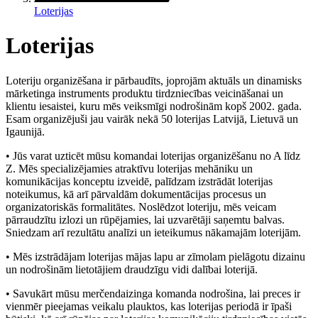
Loterijas
Loterijas
Loteriju organizēšana ir pārbaudīts, joprojām aktuāls un dinamisks
mārketinga instruments produktu tirdzniecības veicināšanai un
klientu iesaistei, kuru mēs veiksmīgi nodrošinām kopš 2002. gada.
Esam organizējuši jau vairāk nekā 50 loterijas Latvijā, Lietuvā un
Igaunijā.
• Jūs varat uzticēt mūsu komandai loterijas organizēšanu no A līdz
Z. Mēs specializējamies atraktīvu loterijas mehāniku un
komunikācijas konceptu izveidē, palīdzam izstrādāt loterijas
noteikumus, kā arī pārvaldām dokumentācijas procesus un
organizatoriskās formalitātes. Noslēdzot loteriju, mēs veicam
pārraudzītu izlozi un rūpējamies, lai uzvarētāji saņemtu balvas.
Sniedzam arī rezultātu analīzi un ieteikumus nākamajām loterijām.
• Mēs izstrādājam loterijas mājas lapu ar zīmolam pielāgotu dizainu
un nodrošinām lietotājiem draudzīgu vidi dalībai loterijā.
• Savukārt mūsu merčendaizinga komanda nodrošina, lai preces ir
vienmēr pieejamas veikalu plauktos, kas loterijas periodā ir īpaši