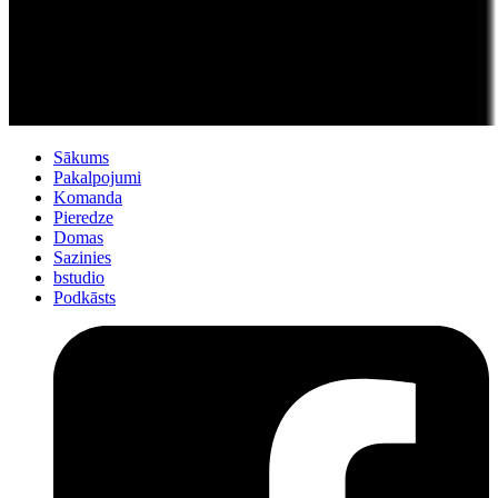
Sākums
Pakalpojumi
Komanda
Pieredze
Domas
Sazinies
bstudio
Podkāsts