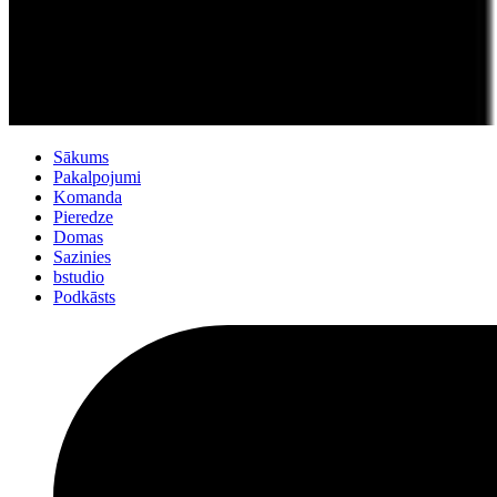
Sākums
Pakalpojumi
Komanda
Pieredze
Domas
Sazinies
bstudio
Podkāsts