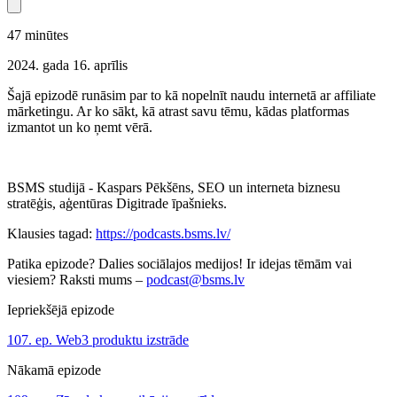
47
minūtes
2024. gada 16. aprīlis
Šajā epizodē runāsim par to kā nopelnīt naudu internetā ar affiliate
mārketingu. Ar ko sākt, kā atrast savu tēmu, kādas platformas
izmantot un ko ņemt vērā.
BSMS studijā - Kaspars Pēkšēns, SEO un interneta biznesu
stratēģis, aģentūras Digitrade īpašnieks.
Klausies tagad:
https://podcasts.bsms.lv/
Patika epizode? Dalies sociālajos medijos! Ir idejas tēmām vai
viesiem? Raksti mums –
podcast@bsms.lv
Iepriekšējā epizode
107. ep. Web3 produktu izstrāde
Nākamā epizode