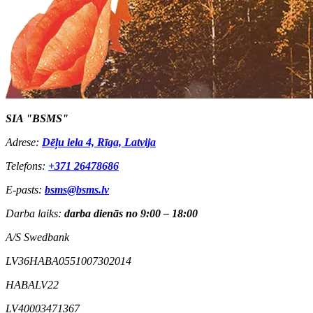
SIA "BSMS"
Adrese:
Dēļu iela 4, Rīga, Latvija
Telefons:
+371 26478686
E-pasts:
bsms@bsms.lv
Darba laiks:
darba dienās no 9:00 – 18:00
A/S Swedbank
LV36HABA0551007302014
HABALV22
LV40003471367