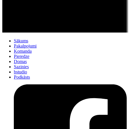
Sākums
Pakalpojumi
Komanda
Pieredze
Domas
Sazinies
bstudio
Podkāsts