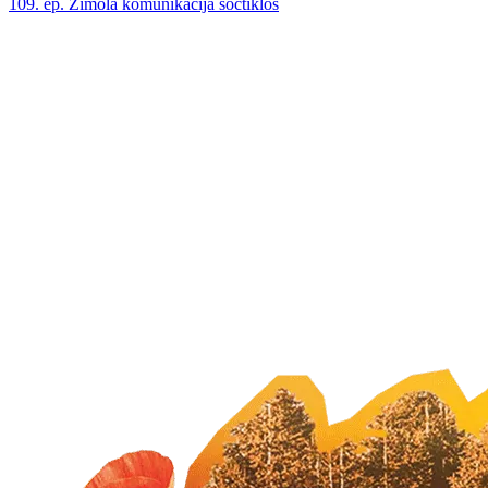
109. ep. Zīmola komunikācija soctīklos