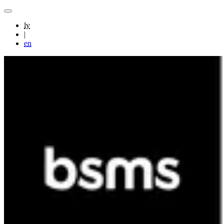
lv
|
en