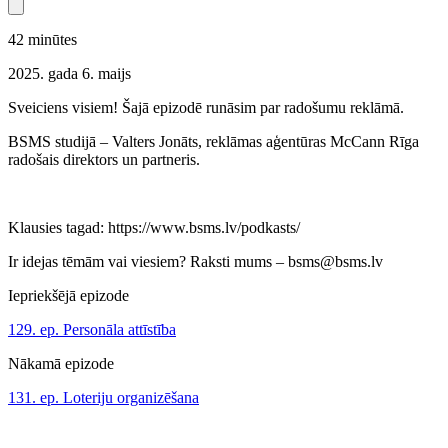
42
minūtes
2025. gada 6. maijs
Sveiciens visiem! Šajā epizodē runāsim par radošumu reklāmā.
BSMS studijā – Valters Jonāts, reklāmas aģentūras McCann Rīga
radošais direktors un partneris.
Klausies tagad: https://www.bsms.lv/podkasts/
Ir idejas tēmām vai viesiem? Raksti mums – bsms@bsms.lv
Iepriekšējā epizode
129. ep. Personāla attīstība
Nākamā epizode
131. ep. Loteriju organizēšana