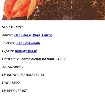
SIA "BSMS"
Adrese:
Dēļu iela 4, Rīga, Latvija
Telefons:
+371 26478686
E-pasts:
bsms@bsms.lv
Darba laiks:
darba dienās no 9:00 – 18:00
A/S Swedbank
LV36HABA0551007302014
HABALV22
LV40003471367