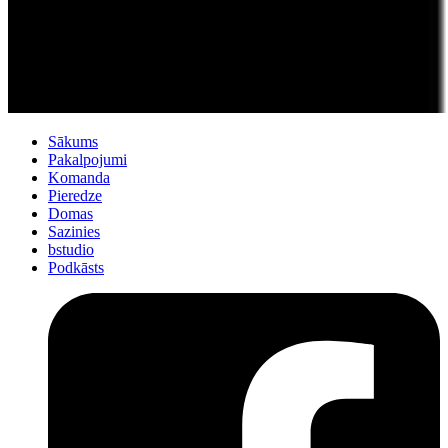
Sākums
Pakalpojumi
Komanda
Pieredze
Domas
Sazinies
bstudio
Podkāsts