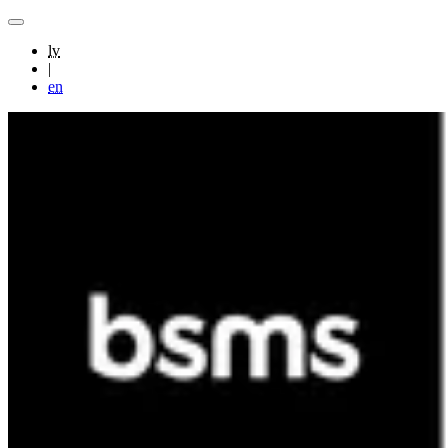
lv
|
en