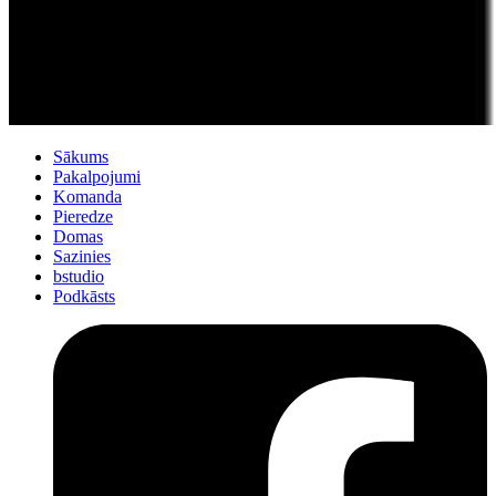
Sākums
Pakalpojumi
Komanda
Pieredze
Domas
Sazinies
bstudio
Podkāsts