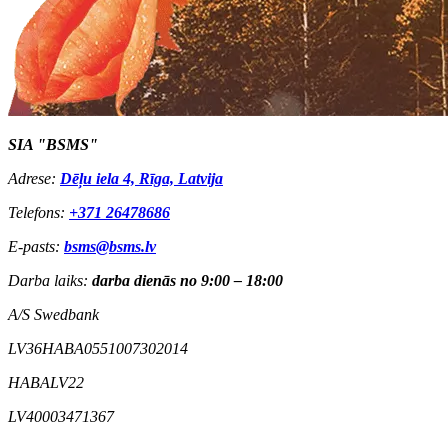
SIA "BSMS"
Adrese:
Dēļu iela 4, Rīga, Latvija
Telefons:
+371 26478686
E-pasts:
bsms@bsms.lv
Darba laiks:
darba dienās no 9:00 – 18:00
A/S Swedbank
LV36HABA0551007302014
HABALV22
LV40003471367