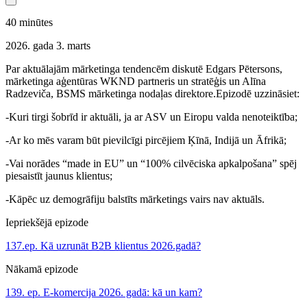
40
minūtes
2026. gada 3. marts
Par aktuālajām mārketinga tendencēm diskutē Edgars Pētersons,
mārketinga aģentūras WKND partneris un stratēģis un Alīna
Radzeviča, BSMS mārketinga nodaļas direktore.Epizodē uzzināsiet:
-Kuri tirgi šobrīd ir aktuāli, ja ar ASV un Eiropu valda nenoteiktība;
-Ar ko mēs varam būt pievilcīgi pircējiem Ķīnā, Indijā un Āfrikā;
-Vai norādes “made in EU” un “100% cilvēciska apkalpošana” spēj
piesaistīt jaunus klientus;
-Kāpēc uz demogrāfiju balstīts mārketings vairs nav aktuāls.
Iepriekšējā epizode
137.ep. Kā uzrunāt B2B klientus 2026.gadā?
Nākamā epizode
139. ep. E-komercija 2026. gadā: kā un kam?