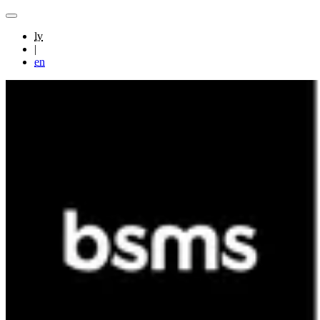
lv
|
en