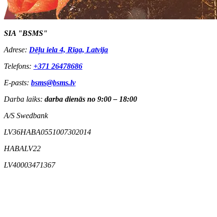
SIA "BSMS"
Adrese:
Dēļu iela 4, Rīga, Latvija
Telefons:
+371 26478686
E-pasts:
bsms@bsms.lv
Darba laiks:
darba dienās no 9:00 – 18:00
A/S Swedbank
LV36HABA0551007302014
HABALV22
LV40003471367