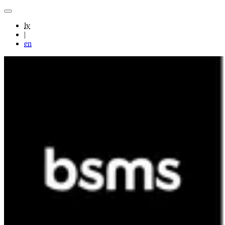
lv
|
en