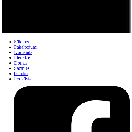
Sākums
Pakalpojumi
Komanda
Pieredze
Domas
Sazinies
bstudio
Podkāsts