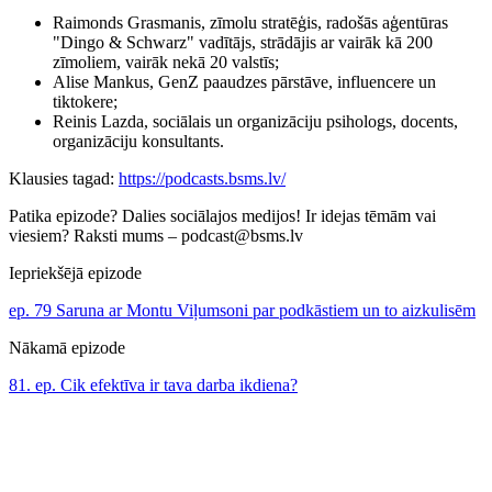
Raimonds Grasmanis, zīmolu stratēģis, radošās aģentūras
"Dingo & Schwarz" vadītājs, strādājis ar vairāk kā 200
zīmoliem, vairāk nekā 20 valstīs;
Alise Mankus, GenZ paaudzes pārstāve, influencere un
tiktokere;
Reinis Lazda, sociālais un organizāciju psihologs, docents,
organizāciju konsultants.
Klausies tagad:
https://podcasts.bsms.lv/
Patika epizode? Dalies sociālajos medijos! Ir idejas tēmām vai
viesiem? Raksti mums – podcast@bsms.lv
Iepriekšējā epizode
ep. 79 Saruna ar Montu Viļumsoni par podkāstiem un to aizkulisēm
Nākamā epizode
81. ep. Cik efektīva ir tava darba ikdiena?