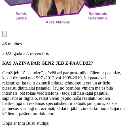
46
minūtes
2022. gada 22. novembris
KAS JĀZINA PAR GENZ JEB Z-PAAUDZI?
GenZ jeb “Z paaudze”, dēvēti arī par post-milleniāļiem ir paaudze,
kas ir dzimusi no 1997.-2012 vai 1995-2010, šai paaudzei
raksturīgs, ka tie ir dzimuši pilnīgā tehnoloģiju ērā un ar lielu
piesaisti digitālajai pasaulei. Jau no bērnības viņiem mājās bija
internets, bet rokās viedtelefons - tādējādi fiziskajai pasaulei
saplūstot ar digitālo, radot vienu papildinošu realitāti. Šodien
mārketinga un reklāmas speciālistiem ir aktuāls jautājums, kā šos
jauniešus sasniegt un uzrunāt, kādai ir jābūt zīmola komunikācijai un
kādiem - pašiem produktiem.
Kopā ar Intu Bušu studijā: