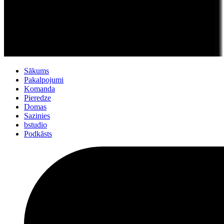
Sākums
Pakalpojumi
Komanda
Pieredze
Domas
Sazinies
bstudio
Podkāsts