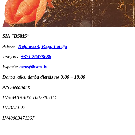
SIA "BSMS"
Adrese:
Dēļu iela 4, Rīga, Latvija
Telefons:
+371 26478686
E-pasts:
bsms@bsms.lv
Darba laiks:
darba dienās no 9:00 – 18:00
A/S Swedbank
LV36HABA0551007302014
HABALV22
LV40003471367