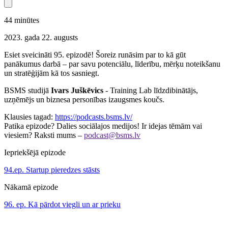
44
minūtes
2023. gada 22. augusts
Esiet sveicināti 95. epizodē! Šoreiz runāsim par to kā gūt
panākumus darbā – par savu potenciālu, līderību, mērķu noteikšanu
un stratēģijām kā tos sasniegt.
BSMS studijā
Ivars Juškēvics
- Training Lab līdzdibinātājs,
uzņēmējs un biznesa personības izaugsmes koučs.
Klausies tagad:
https://podcasts.bsms.lv/
Patika epizode? Dalies sociālajos medijos! Ir idejas tēmām vai
viesiem? Raksti mums –
podcast@bsms.lv
Iepriekšējā epizode
94.ep. Startup pieredzes stāsts
Nākamā epizode
96. ep. Kā pārdot viegli un ar prieku