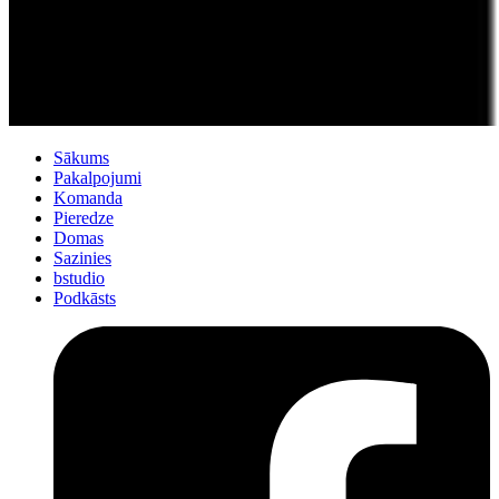
Sākums
Pakalpojumi
Komanda
Pieredze
Domas
Sazinies
bstudio
Podkāsts