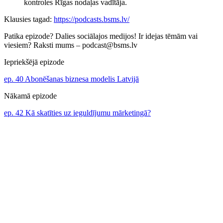
kontroles Rīgas nodaļas vadītāja.
Klausies tagad:
https://podcasts.bsms.lv/
Patika epizode? Dalies sociālajos medijos! Ir idejas tēmām vai
viesiem? Raksti mums – podcast@bsms.lv
Iepriekšējā epizode
ep. 40 Abonēšanas biznesa modelis Latvijā
Nākamā epizode
ep. 42 Kā skatīties uz ieguldījumu mārketingā?