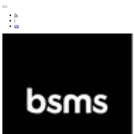
lv
|
en