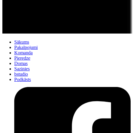
Sākums
Pakalpojumi
Komanda
Pieredze
Domas
Sazinies
bstudio
Podkāsts