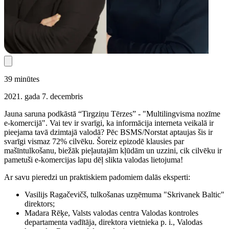
39
minūtes
2021. gada 7. decembris
Jauna saruna podkāstā “Tirgziņu Tērzes” - "Multilingvisma nozīme
e-komercijā". Vai tev ir svarīgi, ka informācija interneta veikalā ir
pieejama tavā dzimtajā valodā? Pēc BSMS/Norstat aptaujas šis ir
svarīgi vismaz 72% cilvēku. Šoreiz epizodē klausies par
mašīntulkošanu, biežāk pieļautajām kļūdām un uzzini, cik cilvēku ir
pametuši e-komercijas lapu dēļ slikta valodas lietojuma!
Ar savu pieredzi un praktiskiem padomiem dalās eksperti:
Vasilijs Ragačevičš, tulkošanas uzņēmuma "Skrivanek Baltic"
direktors;
Madara Rēķe, Valsts valodas centra Valodas kontroles
departamenta vadītāja, direktora vietnieka p. i., Valodas