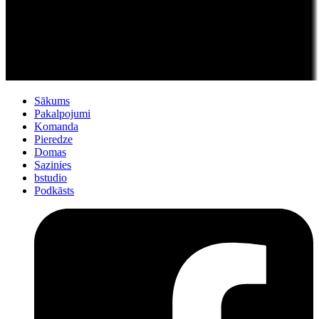
Sākums
Pakalpojumi
Komanda
Pieredze
Domas
Sazinies
bstudio
Podkāsts