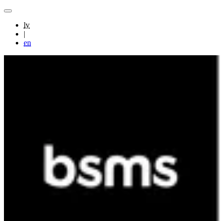
lv
|
en