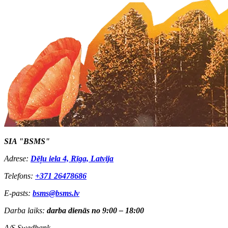
SIA "BSMS"
Adrese:
Dēļu iela 4, Rīga, Latvija
Telefons:
+371 26478686
E-pasts:
bsms@bsms.lv
Darba laiks:
darba dienās no 9:00 – 18:00
A/S Swedbank