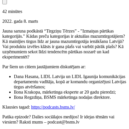
42
minūtes
2022. gada 8. marts
Jauna saruna podkāstā “Tirgziņu Tērzes” - "Izmaiņas pārtikas
kategorijās." Kādas preču kategorijas ir aktuālas mazumtirgotājiem?
Kā mainījies tirgus līdz ar jauna mazumtirgotāja ienākšanu Latvijā?
Vai produktu izvēles klāsts ir gana plašs vai varbūt pārāk plašs? Kā
uzņēmumiem sekot līdzi tendencēm pārtikas nozarē un kad
eksperimentēt?
Par šiem un citiem jautājumiem diskutējam ar:
Dana Hasana, LIDL Latvija un LIDL Igaunija komunikācijas
departamentu vadītāja, kopā ar komandu organizējusi Latvijas
tirgus atvēršanos;
Ilona Krakopa, mārketinga eksperte ar 20 gadu pieredzi;
Ilona Regzdiņa, BSMS mārketinga nodaļas direktore.
Klausies tagad:
https://podcasts.bsms.lv/
Patika epizode? Dalies sociālajos medijos! Ir idejas tēmām vai
viesiem? Raksti mums – podcast@bsms.lv